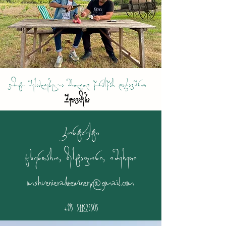
ვიზიტი შესაძლებელია მხოლოდ წინასწარ დაჯავშნით
შეთავაზება
კონტაქტი
ცხენთარო, ზესტაფონი, იმერეთი
mshvenieradzewinery@gmail.com
+995 511225505