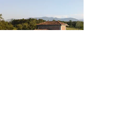
mshvenieradzewinery@gmail.com
წესები და პირობები
კონფიდენციალობა
Copyright: 2022 by Mshvenieradze winery